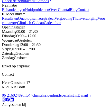
Check de zonkracht
Huidfonds
Navigatie
Behandelingen
Huidproblemen
Over Chantal
Blog
Contact
Meer links
Resultaten
Oncologisch zorgtraject
Vergoeding
Thuisverzorging
Voor-
en nazorg
Glimlach Cadeau
Cadeaubon
Openingstijden
Maandag
09:00 – 21:30
Dinsdag
09:00 – 17:00
Woensdag
Gesloten
Donderdag
12:00 – 21:30
Vrijdag
09:00 – 17:00
Zaterdag
Gesloten
Zondag
Gesloten
Enkel op afspraak
Contact
Heer Ottostraat 17
6121 NB
Born
06-21602489
info@chantalsaldenhuidspecialist.nl
E-mail
→
Aangesloten bij