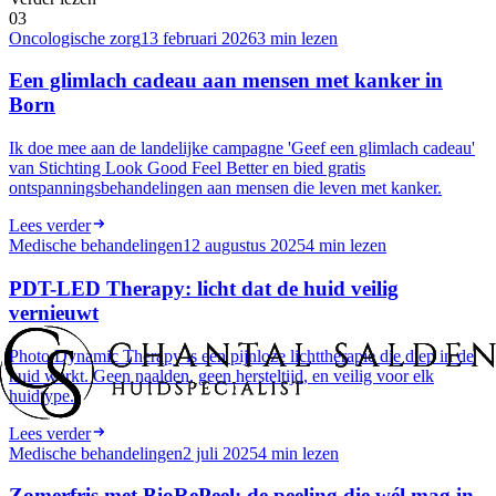
0
3
Oncologische zorg
13 februari 2026
3
min lezen
Een glimlach cadeau aan mensen met kanker in
Born
Ik doe mee aan de landelijke campagne 'Geef een glimlach cadeau'
van Stichting Look Good Feel Better en bied gratis
ontspanningsbehandelingen aan mensen die leven met kanker.
Lees verder
Medische behandelingen
12 augustus 2025
4
min lezen
PDT-LED Therapy: licht dat de huid veilig
vernieuwt
Photo Dynamic Therapy is een pijnloze lichttherapie die diep in de
huid werkt. Geen naalden, geen hersteltijd, en veilig voor elk
huidtype.
Lees verder
Medische behandelingen
2 juli 2025
4
min lezen
Zomerfris met BioRePeel: de peeling die wél mag in