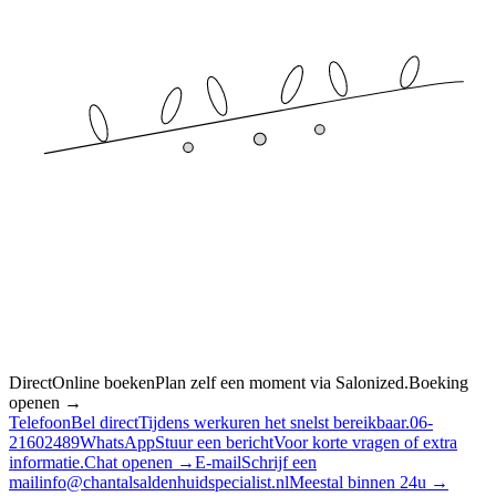
Direct
Online boeken
Plan zelf een moment via Salonized.
Boeking
openen →
Telefoon
Bel direct
Tijdens werkuren het snelst bereikbaar.
06-
21602489
WhatsApp
Stuur een bericht
Voor korte vragen of extra
informatie.
Chat openen →
E-mail
Schrijf een
mail
info@chantalsaldenhuidspecialist.nl
Meestal binnen 24u →