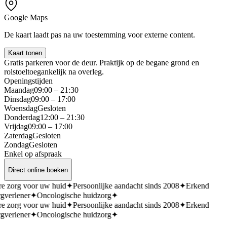
Google Maps
De kaart laadt pas na uw toestemming voor externe content.
Kaart tonen
Gratis parkeren voor de deur. Praktijk op de begane grond en
rolstoeltoegankelijk na overleg.
Openingstijden
Maandag
09:00 – 21:30
Dinsdag
09:00 – 17:00
Woensdag
Gesloten
Donderdag
12:00 – 21:30
Vrijdag
09:00 – 17:00
Zaterdag
Gesloten
Zondag
Gesloten
Enkel op afspraak
Direct online boeken
e zorg voor uw huid
✦
Persoonlijke aandacht sinds 2008
✦
Erkend
gverlener
✦
Oncologische huidzorg
✦
e zorg voor uw huid
✦
Persoonlijke aandacht sinds 2008
✦
Erkend
gverlener
✦
Oncologische huidzorg
✦