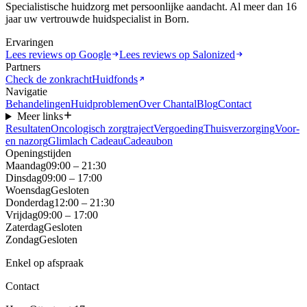
Specialistische huidzorg met persoonlijke aandacht. Al meer dan 16
jaar uw vertrouwde huidspecialist in Born.
Ervaringen
Lees reviews op Google
Lees reviews op Salonized
Partners
Check de zonkracht
Huidfonds
Navigatie
Behandelingen
Huidproblemen
Over Chantal
Blog
Contact
Meer links
Resultaten
Oncologisch zorgtraject
Vergoeding
Thuisverzorging
Voor-
en nazorg
Glimlach Cadeau
Cadeaubon
Openingstijden
Maandag
09:00 – 21:30
Dinsdag
09:00 – 17:00
Woensdag
Gesloten
Donderdag
12:00 – 21:30
Vrijdag
09:00 – 17:00
Zaterdag
Gesloten
Zondag
Gesloten
Enkel op afspraak
Contact