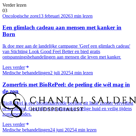
Verder lezen
0
3
Oncologische zorg
13 februari 2026
3
min lezen
Een glimlach cadeau aan mensen met kanker in
Born
Ik doe mee aan de landelijke campagne 'Geef een glimlach cadeau'
van Stichting Look Good Feel Better en bied gratis
ontspanningsbehandelingen aan mensen die leven met kanker.
Lees verder
Medische behandelingen
2 juli 2025
4
min lezen
Zomerfris met BioRePeel: de peeling die wél mag in
de zon
BioRePeel is een biostimulerende peeling uit Italië zonder vervelling
of hersteltijd. Geschikt voor pigmentgevoelige huid en veilig tijdens
zomerperiodes.
Lees verder
Medische behandelingen
24 juni 2025
4
min lezen