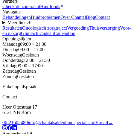
Partners
Check de zonkracht
Huidfonds
Navigatie
Behandelingen
Huidproblemen
Over Chantal
Blog
Contact
Meer links
Resultaten
Oncologisch zorgtraject
Vergoeding
Thuisverzorging
Voor-
en nazorg
Glimlach Cadeau
Cadeaubon
Openingstijden
Maandag
09:00 – 21:30
Dinsdag
09:00 – 17:00
Woensdag
Gesloten
Donderdag
12:00 – 21:30
Vrijdag
09:00 – 17:00
Zaterdag
Gesloten
Zondag
Gesloten
Enkel op afspraak
Contact
Heer Ottostraat 17
6121 NB
Born
06-21602489
info@chantalsaldenhuidspecialist.nl
E-mail
→
Aangesloten bij