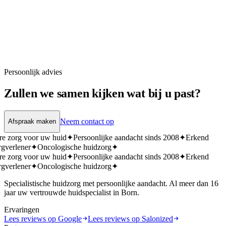
Persoonlijk advies
Zullen we samen kijken wat bij u past?
Neem contact op
Afspraak maken
re zorg voor uw huid
✦
Persoonlijke aandacht sinds 2008
✦
Erkend
rgverlener
✦
Oncologische huidzorg
✦
re zorg voor uw huid
✦
Persoonlijke aandacht sinds 2008
✦
Erkend
rgverlener
✦
Oncologische huidzorg
✦
Specialistische huidzorg met persoonlijke aandacht. Al meer dan 16
jaar uw vertrouwde huidspecialist in Born.
Ervaringen
Lees reviews op Google
Lees reviews op Salonized