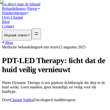
Ga direct naar de inhoud
Behandelingen
Nieuw
Huidproblemen
Over Chantal
Blog
Contact
Afspraak maken
Blog
Medische behandelingen
4
min lezen
12 augustus 2025
PDT-LED Therapy: licht dat de
huid veilig vernieuwt
Photo Dynamic Therapy is een pijnloze lichttherapie die diep in de
huid werkt. Geen naalden, geen hersteltijd, en veilig voor elk
huidtype.
Door
Chantal Salden
Oncologisch huidtherapeut