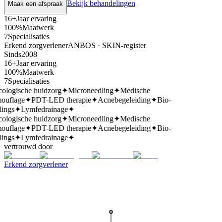
Bekijk behandelingen
Maak een afspraak
16+
Jaar ervaring
100%
Maatwerk
7
Specialisaties
Erkend zorgverlener
ANBOS · SKIN-register
Sinds
2008
16+
Jaar ervaring
100%
Maatwerk
7
Specialisaties
ologische huidzorg
✦
Microneedling
✦
Medische
ouflage
✦
PDT-LED therapie
✦
Acnebegeleiding
✦
Bio-
ings
✦
Lymfedrainage
✦
ologische huidzorg
✦
Microneedling
✦
Medische
ouflage
✦
PDT-LED therapie
✦
Acnebegeleiding
✦
Bio-
ings
✦
Lymfedrainage
✦
vertrouwd door
Erkend zorgverlener