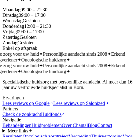
Maandag
09:00 – 21:30
Dinsdag
09:00 – 17:00
Woensdag
Gesloten
Donderdag
12:00 – 21:30
Vrijdag
09:00 – 17:00
Zaterdag
Gesloten
Zondag
Gesloten
Enkel op afspraak
e zorg voor uw huid
✦
Persoonlijke aandacht sinds 2008
✦
Erkend
gverlener
✦
Oncologische huidzorg
✦
e zorg voor uw huid
✦
Persoonlijke aandacht sinds 2008
✦
Erkend
gverlener
✦
Oncologische huidzorg
✦
Specialistische huidzorg met persoonlijke aandacht. Al meer dan 16
jaar uw vertrouwde huidspecialist in Born.
Ervaringen
Lees reviews op Google
Lees reviews op Salonized
Partners
Check de zonkracht
Huidfonds
Navigatie
Behandelingen
Huidproblemen
Over Chantal
Blog
Contact
Meer links
Resultaten
Oncologisch zorgtraject
Vergoeding
Thuisverzorging
Voor-