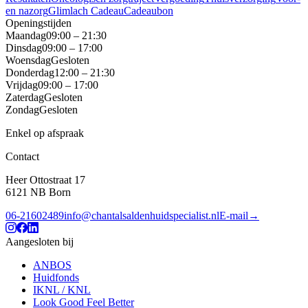
en nazorg
Glimlach Cadeau
Cadeaubon
Openingstijden
Maandag
09:00 – 21:30
Dinsdag
09:00 – 17:00
Woensdag
Gesloten
Donderdag
12:00 – 21:30
Vrijdag
09:00 – 17:00
Zaterdag
Gesloten
Zondag
Gesloten
Enkel op afspraak
Contact
Heer Ottostraat 17
6121 NB
Born
06-21602489
info@chantalsaldenhuidspecialist.nl
E-mail
→
Aangesloten bij
ANBOS
Huidfonds
IKNL / KNL
Look Good Feel Better