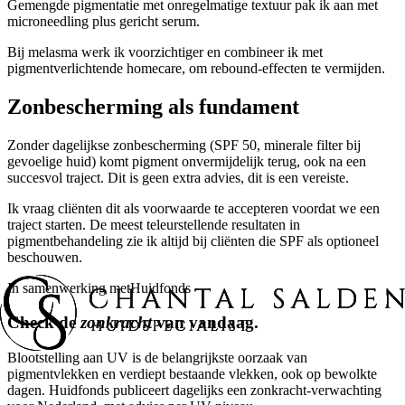
Gemengde pigmentatie met onregelmatige textuur pak ik aan met
microneedling plus gericht serum.
Bij melasma werk ik voorzichtiger en combineer ik met
pigmentverlichtende homecare, om rebound-effecten te vermijden.
Zonbescherming als fundament
Zonder dagelijkse zonbescherming (SPF 50, minerale filter bij
gevoelige huid) komt pigment onvermijdelijk terug, ook na een
succesvol traject. Dit is geen extra advies, dit is een vereiste.
Ik vraag cliënten dit als voorwaarde te accepteren voordat we een
traject starten. De meest teleurstellende resultaten in
pigmentbehandeling zie ik altijd bij cliënten die SPF als optioneel
beschouwen.
In samenwerking met
Huidfonds
Check de
zonkracht
van vandaag.
Blootstelling aan UV is de belangrijkste oorzaak van
pigmentvlekken en verdiept bestaande vlekken, ook op bewolkte
dagen.
Huidfonds publiceert dagelijks een zonkracht-verwachting