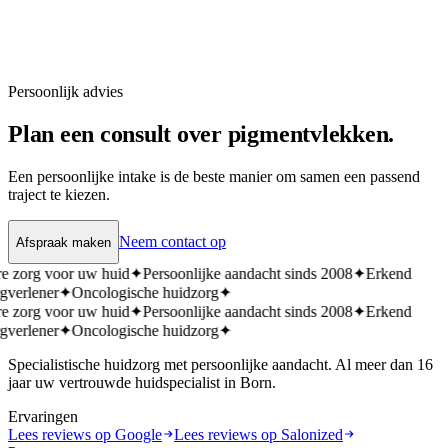
Persoonlijk advies
Plan een consult over pigmentvlekken.
Een persoonlijke intake is de beste manier om samen een passend
traject te kiezen.
Neem contact op
Afspraak maken
e zorg voor uw huid
✦
Persoonlijke aandacht sinds 2008
✦
Erkend
gverlener
✦
Oncologische huidzorg
✦
e zorg voor uw huid
✦
Persoonlijke aandacht sinds 2008
✦
Erkend
gverlener
✦
Oncologische huidzorg
✦
Specialistische huidzorg met persoonlijke aandacht. Al meer dan 16
jaar uw vertrouwde huidspecialist in Born.
Ervaringen
Lees reviews op Google
Lees reviews op Salonized