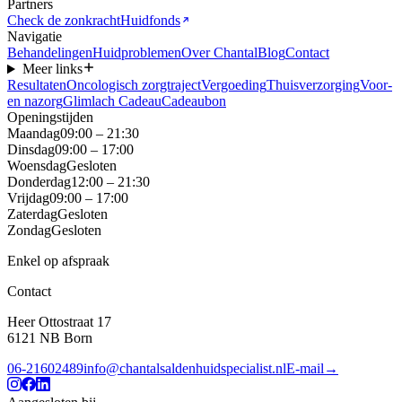
Partners
Check de zonkracht
Huidfonds
Navigatie
Behandelingen
Huidproblemen
Over Chantal
Blog
Contact
Meer links
Resultaten
Oncologisch zorgtraject
Vergoeding
Thuisverzorging
Voor-
en nazorg
Glimlach Cadeau
Cadeaubon
Openingstijden
Maandag
09:00 – 21:30
Dinsdag
09:00 – 17:00
Woensdag
Gesloten
Donderdag
12:00 – 21:30
Vrijdag
09:00 – 17:00
Zaterdag
Gesloten
Zondag
Gesloten
Enkel op afspraak
Contact
Heer Ottostraat 17
6121 NB
Born
06-21602489
info@chantalsaldenhuidspecialist.nl
E-mail
→