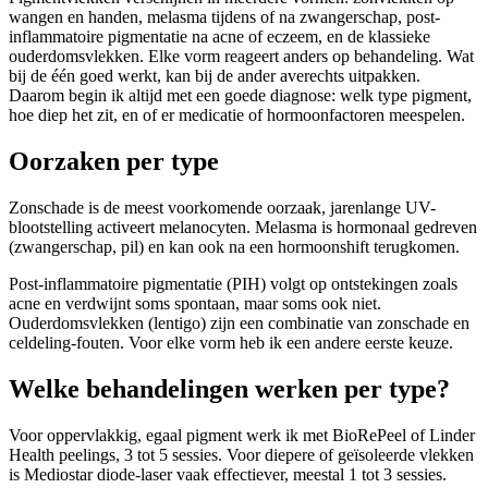
wangen en handen, melasma tijdens of na zwangerschap, post-
inflammatoire pigmentatie na acne of eczeem, en de klassieke
ouderdomsvlekken. Elke vorm reageert anders op behandeling. Wat
bij de één goed werkt, kan bij de ander averechts uitpakken.
Daarom begin ik altijd met een goede diagnose: welk type pigment,
hoe diep het zit, en of er medicatie of hormoonfactoren meespelen.
Oorzaken per type
Zonschade is de meest voorkomende oorzaak, jarenlange UV-
blootstelling activeert melanocyten. Melasma is hormonaal gedreven
(zwangerschap, pil) en kan ook na een hormoonshift terugkomen.
Post-inflammatoire pigmentatie (PIH) volgt op ontstekingen zoals
acne en verdwijnt soms spontaan, maar soms ook niet.
Ouderdomsvlekken (lentigo) zijn een combinatie van zonschade en
celdeling-fouten. Voor elke vorm heb ik een andere eerste keuze.
Welke behandelingen werken per type?
Voor oppervlakkig, egaal pigment werk ik met BioRePeel of Linder
Health peelings, 3 tot 5 sessies. Voor diepere of geïsoleerde vlekken
is Mediostar diode-laser vaak effectiever, meestal 1 tot 3 sessies.