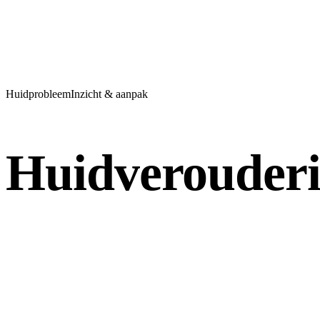
Huidprobleem
Inzicht & aanpak
Huidverouder