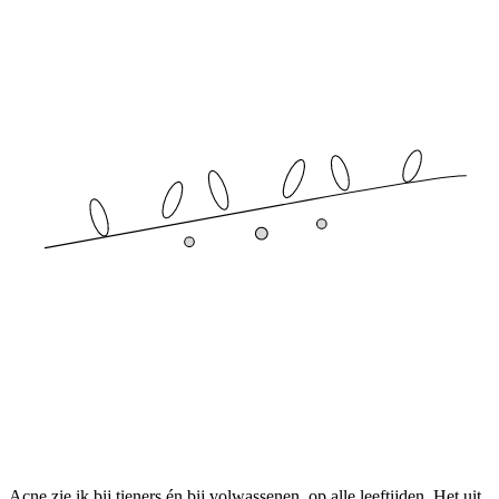
Acne zie ik bij tieners én bij volwassenen, op alle leeftijden. Het uit