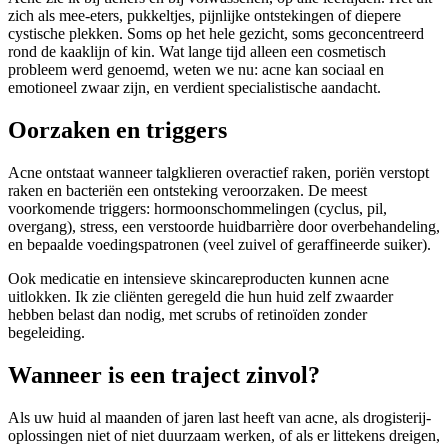
zich als mee-eters, pukkeltjes, pijnlijke ontstekingen of diepere
cystische plekken. Soms op het hele gezicht, soms geconcentreerd
rond de kaaklijn of kin. Wat lange tijd alleen een cosmetisch
probleem werd genoemd, weten we nu: acne kan sociaal en
emotioneel zwaar zijn, en verdient specialistische aandacht.
Oorzaken en triggers
Acne ontstaat wanneer talgklieren overactief raken, poriën verstopt
raken en bacteriën een ontsteking veroorzaken. De meest
voorkomende triggers: hormoonschommelingen (cyclus, pil,
overgang), stress, een verstoorde huidbarrière door overbehandeling,
en bepaalde voedingspatronen (veel zuivel of geraffineerde suiker).
Ook medicatie en intensieve skincareproducten kunnen acne
uitlokken. Ik zie cliënten geregeld die hun huid zelf zwaarder
hebben belast dan nodig, met scrubs of retinoïden zonder
begeleiding.
Wanneer is een traject zinvol?
Als uw huid al maanden of jaren last heeft van acne, als drogisterij-
oplossingen niet of niet duurzaam werken, of als er littekens dreigen,