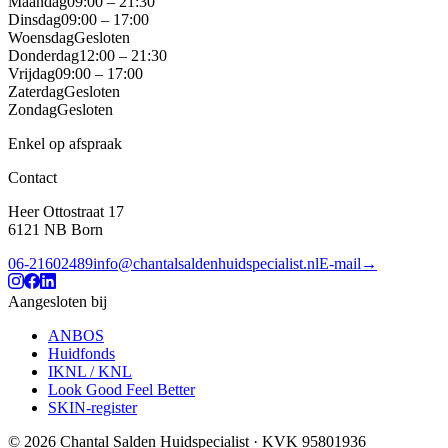
Maandag
09:00 – 21:30
Dinsdag
09:00 – 17:00
Woensdag
Gesloten
Donderdag
12:00 – 21:30
Vrijdag
09:00 – 17:00
Zaterdag
Gesloten
Zondag
Gesloten
Enkel op afspraak
Contact
Heer Ottostraat 17
6121 NB
Born
06-21602489
info@chantalsaldenhuidspecialist.nl
E-mail
→
Aangesloten bij
ANBOS
Huidfonds
IKNL / KNL
Look Good Feel Better
SKIN-register
©
2026
Chantal Salden Huidspecialist
· KVK
95801936