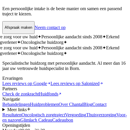
Een persoonlijke intake is de beste manier om samen een passend
traject te kiezen.
Neem contact op
Afspraak maken
e zorg voor uw huid
✦
Persoonlijke aandacht sinds 2008
✦
Erkend
gverlener
✦
Oncologische huidzorg
✦
e zorg voor uw huid
✦
Persoonlijke aandacht sinds 2008
✦
Erkend
gverlener
✦
Oncologische huidzorg
✦
Specialistische huidzorg met persoonlijke aandacht. Al meer dan 16
jaar uw vertrouwde huidspecialist in Born.
Ervaringen
Lees reviews op Google
Lees reviews op Salonized
Partners
Check de zonkracht
Huidfonds
Navigatie
Behandelingen
Huidproblemen
Over Chantal
Blog
Contact
Meer links
Resultaten
Oncologisch zorgtraject
Vergoeding
Thuisverzorging
Voor-
en nazorg
Glimlach Cadeau
Cadeaubon
Openingstijden