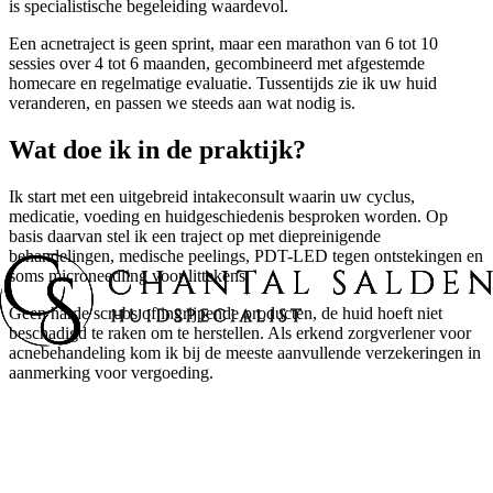
is specialistische begeleiding waardevol.
Een acnetraject is geen sprint, maar een marathon van 6 tot 10
sessies over 4 tot 6 maanden, gecombineerd met afgestemde
homecare en regelmatige evaluatie. Tussentijds zie ik uw huid
veranderen, en passen we steeds aan wat nodig is.
Wat doe ik in de praktijk?
Ik start met een uitgebreid intakeconsult waarin uw cyclus,
medicatie, voeding en huidgeschiedenis besproken worden. Op
basis daarvan stel ik een traject op met diepreinigende
behandelingen, medische peelings, PDT-LED tegen ontstekingen en
soms microneedling voor littekens.
Geen harde scrubs of ingrijpende producten, de huid hoeft niet
beschadigd te raken om te herstellen. Als erkend zorgverlener voor
acnebehandeling kom ik bij de meeste aanvullende verzekeringen in
aanmerking voor vergoeding.